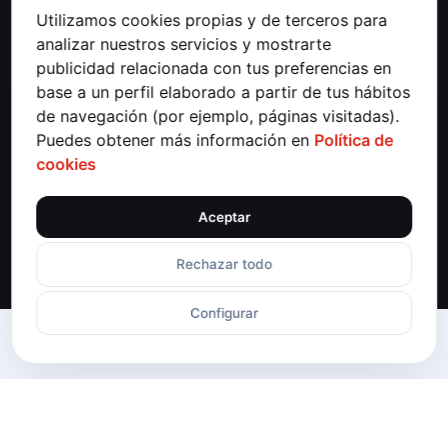
Detrás de cada empresa eficiente hay un
Utilizamos cookies propias y de terceros para
sistema tecnológico sólido, escalable y
analizar nuestros servicios y mostrarte
publicidad relacionada con tus preferencias en
bien gestionado. La consultoría de
base a un perfil elaborado a partir de tus hábitos
sistemas es la clave para transformar tu
de navegación (por ejemplo, páginas visitadas).
infraestructura TI en una ventaja
Puedes obtener más información en
Política de
competitiva: analizamos, planificamos y
cookies
mejoramos tus entornos tecnológicos para
que trabajen con la máxima eficiencia,
Aceptar
seguridad y fiabilidad.
Rechazar todo
Volver 
Configurar