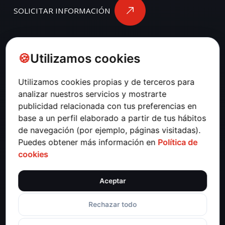
SOLICITAR INFORMACIÓN
El mundo digital avanza a una velocidad
brutal. Nuevas oportunidades, nuevos
Utilizamos cookies
modelos… y sí, también nuevas amenazas.
Utilizamos cookies propias y de terceros para
En este escenario, no basta con “creer” que
analizar nuestros servicios y mostrarte
tu empresa está segura. Necesitas
publicidad relacionada con tus preferencias en
certezas.
base a un perfil elaborado a partir de tus hábitos
de navegación (por ejemplo, páginas visitadas).
Una auditoría de seguridad profesional te
Puedes obtener más información en
Política de
permite saber exactamente dónde estás
cookies
fuerte, dónde estás débil y qué debes
reforzar para evitar sustos que pueden
Aceptar
costar tiempo, dinero y reputación
Rechazar todo