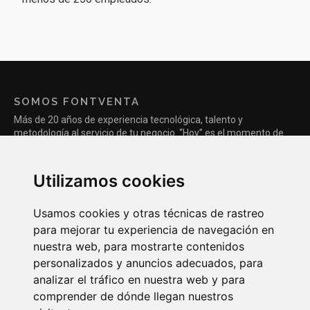
SOMOS FONTVENTA
Más de 20 años de experiencia tecnológica, talento y
metodología al servicio de tu negocio. “Hoy” es el momento de
comenzar la verdadera transformación digital de tu empresa y
nosotros podemos ayudarte.
Utilizamos cookies
Nuevas oficinas:
Avd. Leganés, 56
Usamos cookies y otras técnicas de rastreo
28923 - Alcorcón, Madrid
para mejorar tu experiencia de navegación en
nuestra web, para mostrarte contenidos
ABRIR MAPA
personalizados y anuncios adecuados, para
analizar el tráfico en nuestra web y para
comprender de dónde llegan nuestros