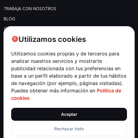
TRABAJA CON NOSOTROS
BLOG
CONTACTO
Utilizamos cookies
COOKIES
CONFIG. COOKIES
Utilizamos cookies propias y de terceros para
analizar nuestros servicios y mostrarte
AVISO LEGAL
publicidad relacionada con tus preferencias en
SISTEMA DE INFORMACIÓN
base a un perfil elaborado a partir de tus hábitos
de navegación (por ejemplo, páginas visitadas).
POLÍTICA DE PRIVACIDAD
Puedes obtener más información en
Política de
POLÍTICA DE SEGURIDAD
cookies
Instagram
Linkedin
Copyrights © Fontventa S.L.
Aceptar
Rechazar todo