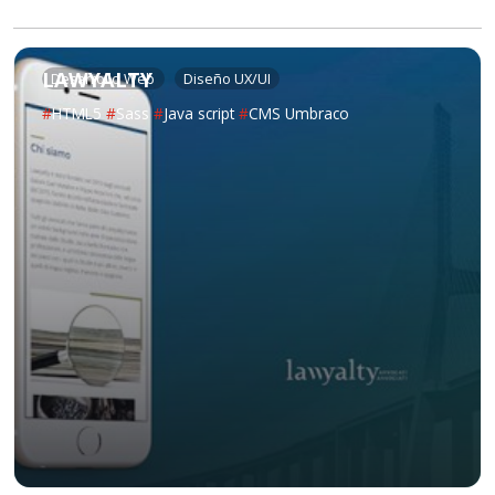
LAWYALTY
Desarrollo Web
Diseño UX/UI
#
HTML5
#
Sass
#
Java script
#
CMS Umbraco