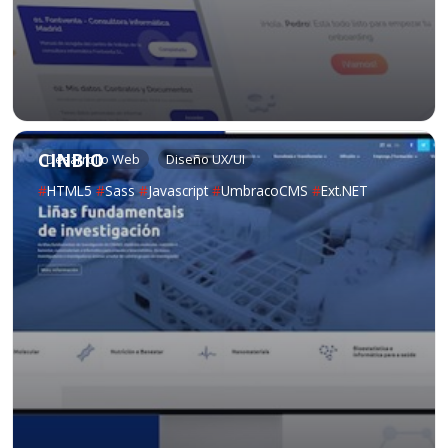
CINBIO
Desarrollo Web
Diseño UX/UI
#
HTML5
#
Sass
#
Javascript
#
UmbracoCMS
#
Ext.NET