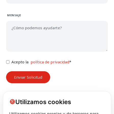
MENSAJE
Acepto la
política de privacidad
*
Utilizamos cookies
Utilizamos cookies propias y de terceros para