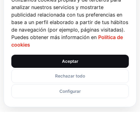
SOPORTE TÉCNICO
analizar nuestros servicios y mostrarte
Disponible 24/7 .
publicidad relacionada con tus preferencias en
Contactar
base a un perfil elaborado a partir de tus hábitos
de navegación (por ejemplo, páginas visitadas).
EQUIPO DE VENTAS
Puedes obtener más información en
Política de
Lun - Vie, 8am - 6pm EST.
cookies
Contactar
Aceptar
Rechazar todo
Volver 
Configurar