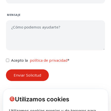
MENSAJE
Acepto la
política de privacidad
*
Utilizamos cookies
Utilizamos cookies propias y de terceros para