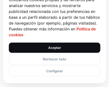
SOPORTE TÉCNICO
analizar nuestros servicios y mostrarte
Disponible 24/7 .
publicidad relacionada con tus preferencias en
Contactar
base a un perfil elaborado a partir de tus hábitos
de navegación (por ejemplo, páginas visitadas).
EQUIPO DE VENTAS
Puedes obtener más información en
Política de
Lun - Vie, 8am - 6pm EST.
cookies
Contactar
Aceptar
Rechazar todo
Volver 
Configurar